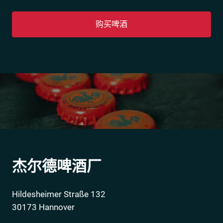
购买啤酒
窖藏啤酒
类别
50升桶
30升桶
4,8 % Vol.
酒精度
11,4 ˚ P
杰尔德啤酒厂
原麦汁浓度
Hildesheimer Straße 132
30173 Hannover