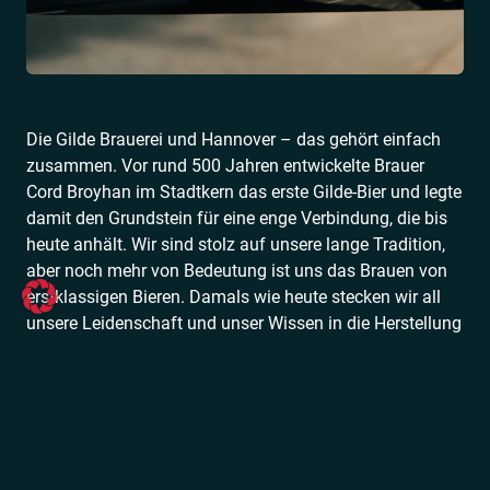
Die Gilde Brauerei und Hannover – das gehört einfach
zusammen. Vor rund 500 Jahren entwickelte Brauer
Cord Broyhan im Stadtkern das erste Gilde-Bier und legte
damit den Grundstein für eine enge Verbindung, die bis
heute anhält. Wir sind stolz auf unsere lange Tradition,
aber noch mehr von Bedeutung ist uns das Brauen von
erstklassigen Bieren. Damals wie heute stecken wir all
unsere Leidenschaft und unser Wissen in die Herstellung
und die Entwicklung unserer Produkte, damit jeder
Schluck ein Geschmackserlebnis wird. Dafür schrecken
wir auch nicht vor umfassenden Innovationen zurück
und freuen uns umso mehr, dass unsere Produktrange in
unserer Heimat und auch darüber hinaus zu genießen
ist.